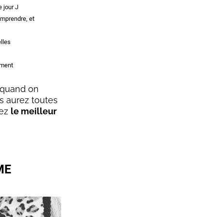
e jour J
omprendre, et
lles
ement
t quand on
s aurez toutes
rez
le meilleur
ME