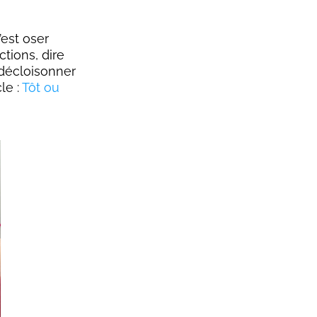
’est oser
tions, dire
 décloisonner
cle :
Tôt ou