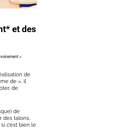
t* et des
s
uvoirement »
alisation de
me de », il
voter, de
sque) de
r des talons,
i c’est bien le