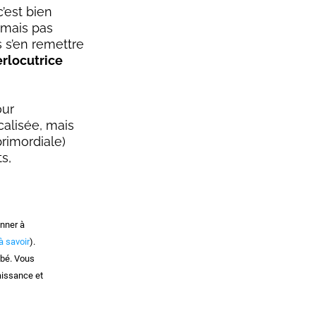
 c’est bien
(mais pas
s s’en remettre
erlocutrice
our
calisée, mais
primordiale)
ts,
nner à
à savoir
).
ébé. Vous
aissance et