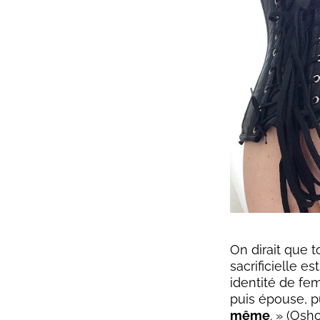
On dirait que t
sacrificielle e
identité de fem
puis épouse, p
même
. » (Osh