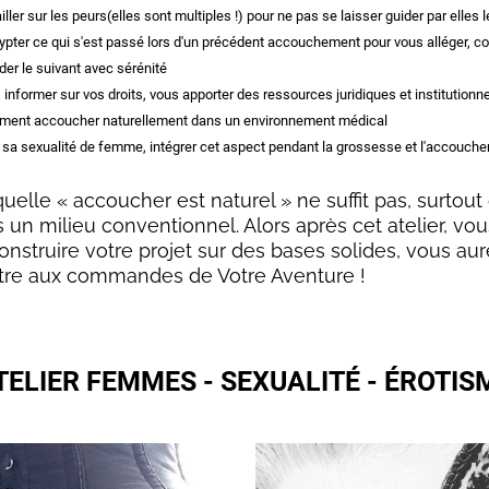
ailler sur les peurs(elles sont multiples !) pour ne pas se laisser guider par elles l
ypter ce qui s'est passé lors d'un précédent accouchement pour vous alléger, c
der le suivant avec sérénité
 informer sur vos droits, vous apporter des ressources juridiques et institutionne
ent accoucher naturellement dans un environnement médical
 sa sexualité de femme, intégrer cet aspect pendant la grossesse et l'accouch
quelle « accoucher est naturel » ne suffit pas, surtou
un milieu conventionnel. Alors après cet atelier, vou
onstruire votre projet sur des bases solides, vous au
tre aux commandes de Votre Aventure !
TELIER FEMMES - SEXUALITÉ - ÉROTIS