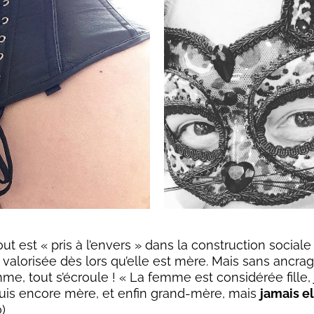
out est « pris à l’envers » dans la construction socia
st valorisée dès lors qu’elle est mère. Mais sans ancr
me, tout s’écroule ! « La femme est considérée fille, j
uis encore mère, et enfin grand-mère, mais
jamais el
o)