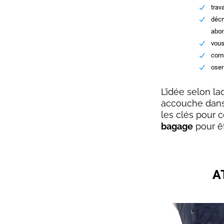
trav
décr
abor
vous
comm
oser
L’idée selon la
accouche dans 
les clés pour c
bagage
pour ê
A