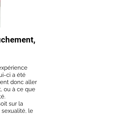
uchement,
 expérience
i-ci a été
ent donc aller
t, ou à ce que
té.
oit sur la
sexualité, le