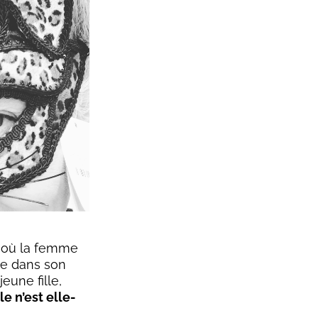
le où la femme
age dans son
eune fille,
le n’est elle-