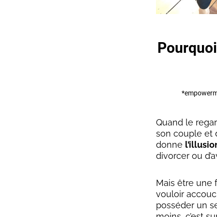
Pourquoi
*empowermen
Quand le regar
son couple et d
donne
l’illusio
divorcer ou d’a
Mais être une 
vouloir accouc
posséder un se
moins, c’est su