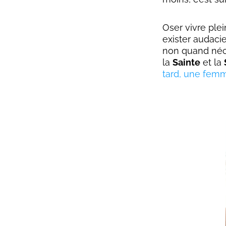
Oser vivre ple
exister audaci
non quand néce
la
Sainte
et la
tard, une femm