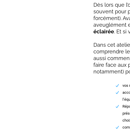
Dès lors que l
souvent pour p
forcément). Av
aveuglément e
éclairée
. Et s
Dans cet atelie
comprendre les
aussi comment 
faire face aux 
notamment) po
vos 
acco
l’éq
Répo
prés
choi
comm