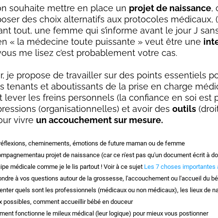
’on souhaite mettre en place un
projet de naissance
,
oser des choix alternatifs aux protocoles médicaux, 
ant tout, une femme qui s’informe avant le jour J san
n « la médecine toute puissante » veut être une
int
i vous me lisez c’est probablement votre cas.
r, je propose de travailler sur des points essentiels p
 tenants et aboutissants de la prise en charge médi
lever les freins personnels (la confiance en soi est 
pressions (organisationnelles) et avoir des
outils
(droi
ur vivre
un accouchement sur mesure.
réflexions, cheminements, émotions de future maman ou de femme
mpagnementau projet de naissance (car ce n'est pas qu'un document écrit à do
uipe médicale comme je le lis partout ! Voir à ce sujet
Les 7 choses importantes 
ndre à vos questions autour de la grossesse, l'accouchement ou l'accueil du b
enter quels sont les professionnels (médicaux ou non médicaux), les lieux de n
x possibles, comment accueillir bébé en douceur
ent fonctionne le mileux médical (leur logique) pour mieux vous postionner