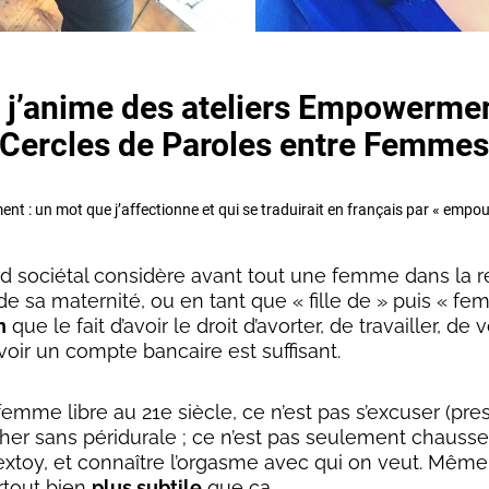
 j’anime des ateliers Empowermen
Cercles de Paroles entre Femme
t : un mot que j’affectionne et qui se traduirait en français par « empo
d sociétal considère avant tout une femme dans la ré
e sa maternité, ou en tant que « fille de » puis « fem
n
que le fait d’avoir le droit d’avorter, de travailler, de 
voir un compte bancaire est suffisant.
femme libre au 21e siècle, ce n’est pas s’excuser (pre
her sans péridurale ; ce n’est pas seulement chausse
xtoy, et connaître l’orgasme avec qui on veut. Même s
rtout bien
plus subtile
que ça.