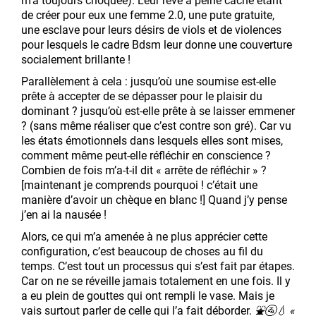
m’a toujours choquée). Leur rêve à peine caché étant
de créer pour eux une femme 2.0, une pute gratuite,
une esclave pour leurs désirs de viols et de violences
pour lesquels le cadre Bdsm leur donne une couverture
socialement brillante !
Parallèlement à cela : jusqu’où une soumise est-elle
prête à accepter de se dépasser pour le plaisir du
dominant ? jusqu’où est-elle prête à se laisser emmener
? (sans même réaliser que c’est contre son gré). Car vu
les états émotionnels dans lesquels elles sont mises,
comment même peut-elle réfléchir en conscience ?
Combien de fois m’a-t-il dit « arrête de réfléchir » ?
[maintenant je comprends pourquoi ! c’était une
manière d’avoir un chèque en blanc !] Quand j’y pense
j’en ai la nausée !
Alors, ce qui m’a amenée à ne plus apprécier cette
configuration, c’est beaucoup de choses au fil du
temps. C’est tout un processus qui s’est fait par étapes.
Car on ne se réveille jamais totalement en une fois. Il y
a eu plein de gouttes qui ont rempli le vase. Mais je
vais surtout parler de celle qui l’a fait déborder.
⛲🚰💧 «