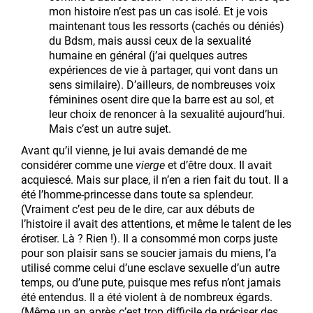
mon histoire n’est pas un cas isolé. Et je vois
maintenant tous les ressorts (cachés ou déniés)
du Bdsm, mais aussi ceux de la sexualité
humaine en général (j’ai quelques autres
expériences de vie à partager, qui vont dans un
sens similaire). D’ailleurs, de nombreuses voix
féminines osent dire que la barre est au sol, et
leur choix de renoncer à la sexualité aujourd’hui.
Mais c’est un autre sujet.
Avant qu’il vienne, je lui avais demandé de me
considérer comme une
vierge
et d’être doux. Il avait
acquiescé. Mais sur place, il n’en a rien fait du tout. Il a
été l’homme-princesse dans toute sa splendeur.
(Vraiment c’est peu de le dire, car aux débuts de
l’histoire il avait des attentions, et même le talent de les
érotiser. Là ? Rien !). Il a consommé mon corps juste
pour son plaisir sans se soucier jamais du miens, l’a
utilisé comme celui d’une esclave sexuelle d’un autre
temps, ou d’une pute, puisque mes refus n’ont jamais
été entendus. Il a été violent à de nombreux égards.
(Même un an après c’est trop difficile de préciser des