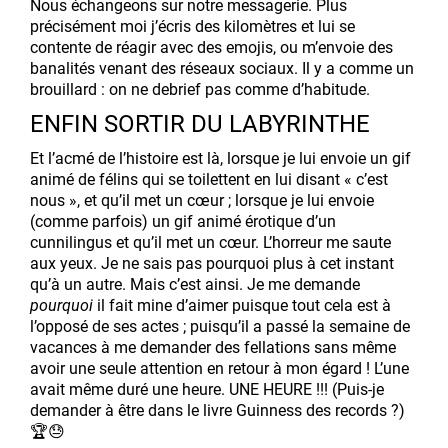
Nous échangeons sur notre messagerie. Plus
précisément moi j’écris des kilomètres et lui se
contente de réagir avec des emojis, ou m’envoie des
banalités venant des réseaux sociaux. Il y a comme un
brouillard : on ne debrief pas comme d’habitude.
ENFIN SORTIR DU LABYRINTHE
Et l’acmé de l’histoire est là, lorsque je lui envoie un gif
animé de félins qui se toilettent en lui disant « c’est
nous », et qu’il met un cœur ; lorsque je lui envoie
(comme parfois) un gif animé érotique d’un
cunnilingus et qu’il met un cœur. L’horreur me saute
aux yeux. Je ne sais pas pourquoi plus à cet instant
qu’à un autre. Mais c’est ainsi. Je me demande
pourquoi
il fait mine d’aimer puisque tout cela est à
l’opposé de ses actes ; puisqu’il a passé la semaine de
vacances à me demander des fellations sans même
avoir une seule attention en retour à mon égard ! L’une
avait même duré une heure. UNE HEURE !!! (Puis-je
demander à être dans le livre Guinness des records ?)
🏆😓