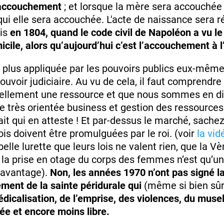
l'accouchement
; et lorsque la mère sera accouchée 
ui elle sera accouchée. L'acte de naissance sera r
is
en 1804, quand le code civil de Napoléon a vu le 
ile, alors qu’aujourd’hui c’est l’accouchement à l’h
st plus appliquée par les pouvoirs publics eux-mêm
uvoir judiciaire. Au vu de cela, il faut comprendre 
 réellement une ressource et que nous sommes en di
ce très orientée business et gestion des ressource
fait qui en atteste ! Et par-dessus le marché, sachez 
ois doivent être promulguées par le roi. (voir
la vid
 belle lurette que leurs lois ne valent rien, que la 
 la prise en otage du corps des femmes n’est qu’un
 davantage).
Non, les années 1970 n’ont pas signé la
ement de la sainte péridurale qui
(même si bien sûr 
médicalisation, de l’emprise, des violences, du mus
ée et encore moins libre.