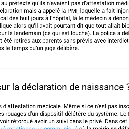
 au prétexte qu’ils n’avaient pas d’attestation médic
laration mais a appelé la PMI, laquelle a fait injon
l des huit jours à l’hôpital, là le médecin a dénon
ique alors qu’il avait pourtant dit que tout allait b
our le lendemain (ce qui est louche). La police a d
t été retirés aux parents sans prévis avec interdict
s le temps qu’un juge délibère.
 sur la déclaration de naissance 
s d’attestation médicale. Même si ce n’est pas inscri
es rouages d’un dispositif délétère du système. Le f
avoir rétorqué avoir un suivi dans le privé. Dans cet
Vitré mentionne un communiqué
où
la mairie se déf