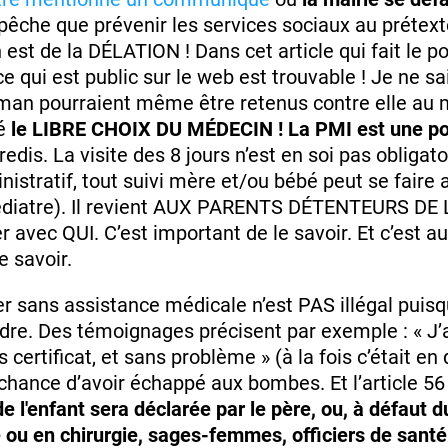
mpêche que prévenir les services sociaux au prétext
st de la DÉLATION ! Dans cet article qui fait le poin
ce qui est public sur le web est trouvable ! Je ne sa
aman pourraient même être retenus contre elle au
sé
le LIBRE CHOIX DU MÉDECIN ! La PMI est une pos
redis. La visite des 8 jours n’est en soi pas obligato
inistratif, tout suivi mère et/ou bébé peut se fai
 pédiatre). Il revient AUX PARENTS DÉTENTEURS DE
vec QUI. C’est important de le savoir. Et c’est au
e savoir.
r sans assistance médicale n’est PAS illégal puisq
adre. Des témoignages précisent par exemple : « J’
 certificat, et sans problème » (à la fois c’était en 
chance d’avoir échappé aux bombes. Et l’article 56 
e l'enfant sera déclarée par le père, ou, à défaut d
ou en chirurgie, sages-femmes, officiers de sant