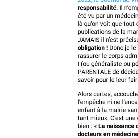
responsabilité
. Il n’e
été vu par un médecin e
là qu’on voit que tout 
publications de la m
JAMAIS il n’est préci
obligation !
Donc je le 
rassurer le corps adm
! (ou généraliste ou
PARENTALE de décider a
savoir pour le leur fair
Alors certes, accouche
l’empêche ni ne l’enc
enfant à la mairie sans
tant mieux. C’est une 
bien : «
La naissance d
docteurs en médecine 