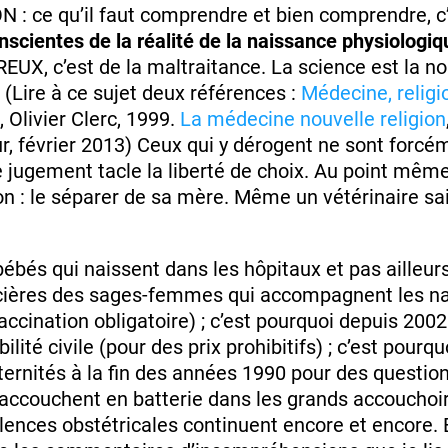
: ce qu’il faut comprendre et bien comprendre, c
scientes de la réalité de la naissance physiologiq
EUX, c’est de la maltraitance. La science est la nou
 (Lire à ce sujet deux références :
Médecine, religio
, Olivier Clerc, 1999.
La médecine nouvelle religion
ur, février 2013) Ceux qui y dérogent ne sont forcé
le jugement tacle la liberté de choix. Au point même
on : le séparer de sa mère. Même un vétérinaire sa
bés qui naissent dans les hôpitaux et pas ailleurs.
orcières des sages-femmes qui accompagnent les n
accination obligatoire) ; c’est pourquoi depuis 2002 
ilité civile (pour des prix prohibitifs) ; c’est pou
ernités à la fin des années 1990 pour des question
accouchent en batterie dans les grands accouchoi
olences obstétricales continuent encore et encore.