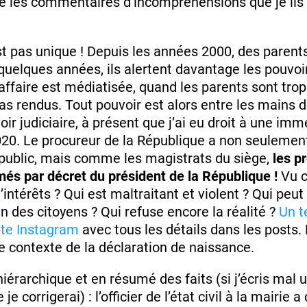
e les commentaires d’incompréhensions que je lis 
t pas unique ! Depuis les années 2000, des parent
elques années, ils alertent davantage les pouvoirs
ffaire est médiatisée, quand les parents sont trop
as rendus. Tout pouvoir est alors entre les mains de
oir judiciaire, à présent que j’ai eu droit à une imm
020. Le procureur de la République a non seulement
e public, mais comme les magistrats du siège,
les p
s par décret du président de la République !
Vu c
’intérêts ? Qui est maltraitant et violent ? Qui peu
ien des citoyens ? Qui refuse encore la réalité ?
Un t
pte Instagram
avec tous les détails dans les posts.
le contexte de la déclaration de naissance.
érarchique et en résumé des faits (si j’écris mal u
 je corrigerai) : l’officier de l’état civil à la mairie 