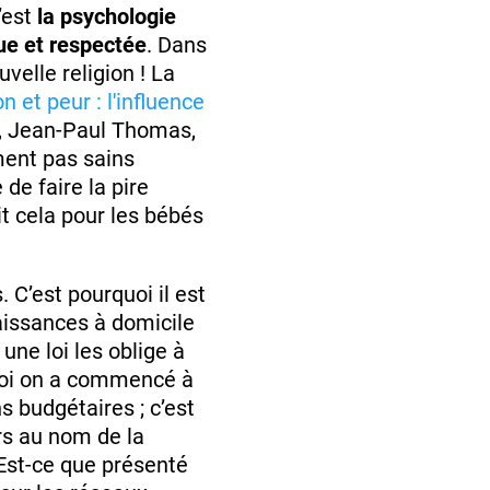
’est
la psychologie
ue et respectée
. Dans
velle religion ! La
n et peur : l'influence
, Jean-Paul Thomas,
ment pas sains
 de faire la pire
it cela pour les bébés
 C’est pourquoi il est
aissances à domicile
une loi les oblige à
rquoi on a commencé à
s budgétaires ; c’est
rs au nom de la
 Est-ce que présenté