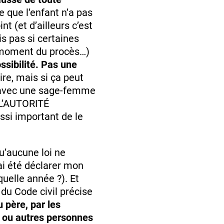
e que l’enfant n’a pas
t (et d’ailleurs c’est
is pas si certaines
 moment du procès…)
sibilité. Pas une
ire, mais si ça peut
re avec une sage-femme
 L’AUTORITÉ
ssi important de le
u’aucune loi ne
ai été déclarer mon
quelle année ?). Et
du Code civil précise
u père, par les
é ou autres personnes