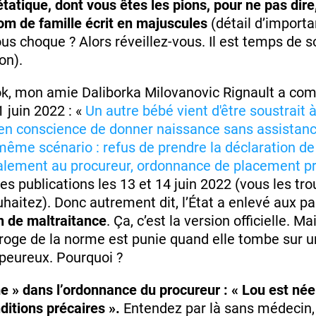
étatique, dont vous êtes les pions, pour ne pas dire
om de famille écrit en majuscules
(détail d’importa
ous choque ? Alors réveillez-vous. Il est temps de so
on).
ok, mon amie Daliborka Milovanovic Rignault a co
 juin 2022 : «
Un autre bébé vient d'être soustrait 
ix en conscience de donner naissance sans assistan
 même scénario : refus de prendre la déclaration d
alement au procureur, ordonnance de placement pr
es publications les 13 et 14 juin 2022 (vous les tr
uhaitez). Donc autrement dit, l’État a enlevé aux p
n de maltraitance
. Ça, c’est la version officielle. Ma
roge de la norme est punie quand elle tombe sur u
peureux. Pourquoi ?
» dans l’ordonnance du procureur : « Lou est née
ditions précaires ».
Entendez par là sans médecin,